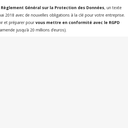
 Règlement Général sur la Protection des Données
, un texte
i 2018 avec de nouvelles obligations à la clé pour votre entreprise.
oir et préparer pour
vous mettre en conformité avec le RGPD
(amende jusqu’à 20 millions d’euros).
s à la CNIL sur les répercussions du RGPD sur les
voyée :
sensibilisation au RGPD destiné aux petites et
 la Banque Publique d’Investissement (BPI), mi-
’ores et déjà sur notre site internet un
modèle de
modèle est en cours de modification.
le RGPD est publié sur notre site (onglet
eil), avec un accès notamment à des
FAQ sur le