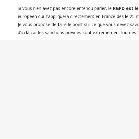
Si vous n’en avez pas encore entendu parler, le
RGPD est le
européen qui s’appliquera directement en France dès le 25 ma
Je vous propose de faire le point sur ce que vous devez sav
d’ici là car les sanctions prévues sont extrêmement lourdes 
MISE A JOUR : Suite à l’envoi de nos question
TPE-PME, voici la réponse qu’ils nous ont en
« La
CNIL
présentera un « Guide pratique de 
moyennes entreprises », en partenariat avec
avril 2018.
Ensuite, je vous précise que vous trouverez d
registre
. Je vous précise toutefois que ce 
Par ailleurs, un dossier complet concernant 
« Règlement européen » sur la page d’accu
Règlement
.