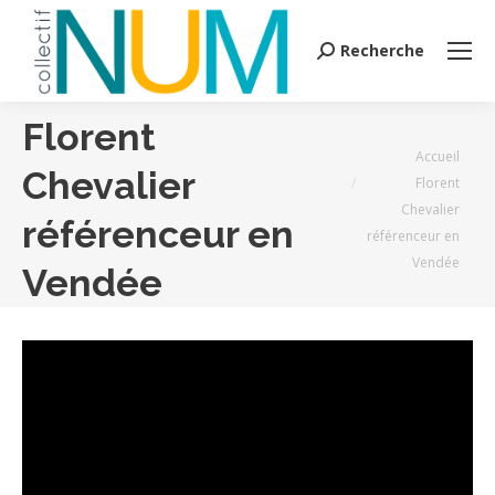
Recherche
Search:
Florent
Vous êtes ici :
Accueil
Chevalier
Florent
Chevalier
référenceur en
référenceur en
Vendée
Vendée