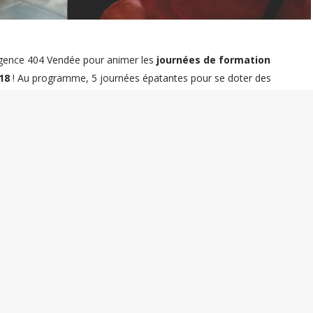
l’Agence 404 Vendée pour animer les
journées de formation
18
! Au programme, 5 journées épatantes pour se doter des
ux grâce au web.
ssistants marketing, commerciaux…) et vous aussi, dirigeants,
se
s produits et services
! Etre visible sur la première page du
, sur les réseaux sociaux où il passe beaucoup de temps chaque
icité,
APPRENEZ à mettre en place des actions RENTABLES et
ce dans la formation des PME), et comme il s’agit d’un organisme
sée par votre OPCA.
plet pour
maîtriser l’essentiel du webmarketing et attirer de
rès de la gare SNCF) avec les formateurs dynamiques du Collectif