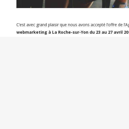
C’est avec grand plaisir que nous avons accepté l’offre de 
webmarketing à La Roche-sur-Yon du 23 au 27 avril 20
compétences utiles pour atteindre vos objectifs commercia
C’est LE moment d’envoyer vos employés (chefs de projet, a
former sur les sujets essentiels pour mieux vendre vo
moteur Google quand un internaute recherche des solutions
jour, sur les sites qu’il consulte régulièrement grâce à la publ
EFFICACES !
Le contenu est signé Agence 404 (plus de 15 ans d’expérien
agréé Datadock votre formation pourra même être rembour
Choisissez votre journée du 23 au 27 avril ou le cursus com
nouveaux clients rapidement
!
Ca se passe à La Roche-sur-Yon (à la Loco Numérique tout p